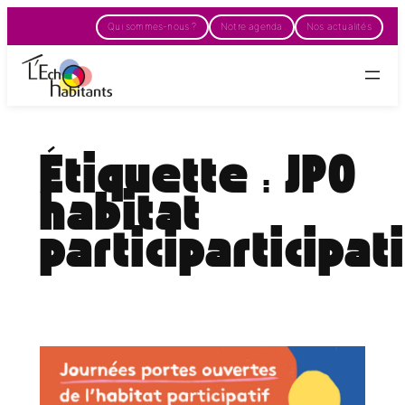
Aller
Qui sommes-nous ?
Notre agenda
Nos actualités
au
contenu
Étiquette :
JPO
habitat
participarticipati