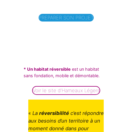
PREPARER SON PROJET
*
Un habitat réversible
est un habitat
sans fondation, mobile et démontable.
Voir le site d’Hameaux Légers
«
La
réversibilité
c’est répondre
aux besoins d’un territoire à un
moment donné dans pour