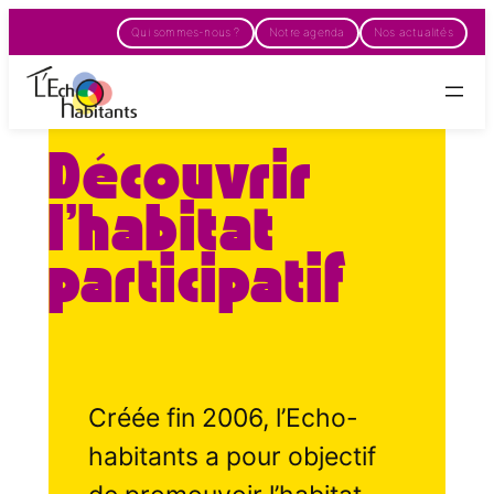
Aller
Qui sommes-nous ?
Notre agenda
Nos actualités
au
contenu
Découvrir
l’habitat
participatif
Créée fin 2006, l’Echo-
habitants a pour objectif