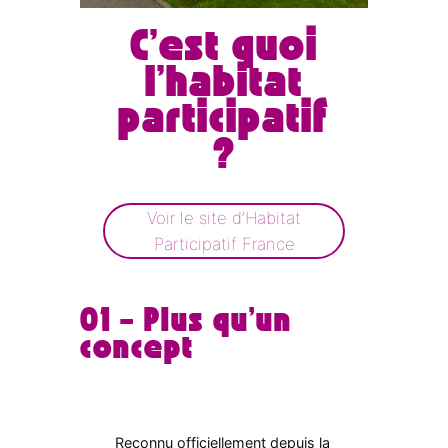
C’est quoi
l’habitat
participatif
?
Voir le site d’Habitat
Participatif France
01 – Plus qu’un
concept
Reconnu officiellement depuis la