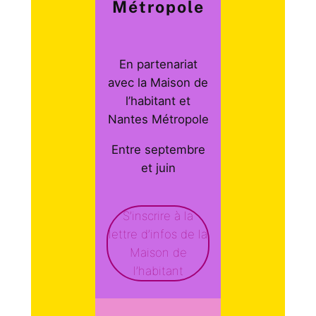
Métropole
En partenariat
avec la Maison de
l’habitant et
Nantes Métropole
Entre septembre
et juin
S’inscrire à la
lettre d’infos de la
Maison de
l’habitant