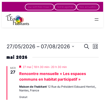
Aller
Qui sommes-nous ?
Notre agenda
Nos actualités
au
contenu
Évènements
27/05/2026
 – 
07/08/2026
Na
Rech
Recherche
Liste
de
Sélectionnez
et
vu
mai 2026
une
navi
Év
date.
Mis
27 mai | 18 h 30 min
–
20 h 30 min
MER
en
de
27
Rencontre mensuelle « Les espaces
avant
communs en habitat participatif »
vues
Maison de l’habitant
12 Rue du Président Edouard Herriot,,
Évè
Nantes, France
Gratuit