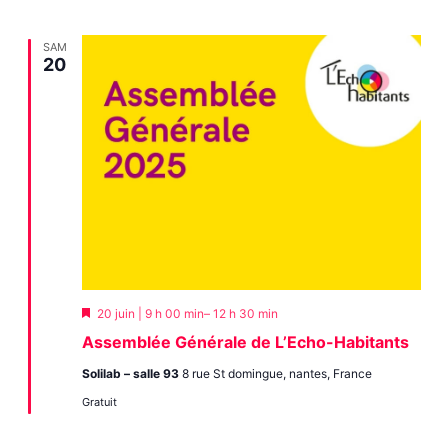
SAM
20
Mis
20 juin | 9 h 00 min
–
12 h 30 min
en
Assemblée Générale de L’Echo-Habitants
avant
Solilab – salle 93
8 rue St domingue, nantes, France
Gratuit